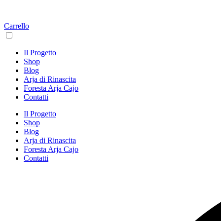
Carrello
Il Progetto
Shop
Blog
Arja di Rinascita
Foresta Arja Cajo
Contatti
Il Progetto
Shop
Blog
Arja di Rinascita
Foresta Arja Cajo
Contatti