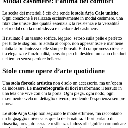
Modal cashmere: l’anima del comfort
La scelta dei materiali è ciò che rende le
stole Arja Cajo uniche
.
Ogni creazione è realizzata esclusivamente in modal cashmere, una
fibra che unisce due qualità essenziali: la resistenza e la versatilità
del modal con la morbidezza e il calore del cashmere.
Il risultato è un tessuto soffice, leggero, setoso sulla pelle e perfetto
per tutte le stagioni. Si adatta al corpo, non appesantisce e mantiene
intatta la brillantezza delle stampe floreali. È il compromesso ideale
tra eleganza e funzionalità, pensato per chi desidera un capo che duri
nel tempo senza perdere bellezza.
Stole come opere d’arte quotidiane
Una
stola floreale artistica
non è solo un accessorio, ma un’opera
da indossare. Le
macrofotografie di fiori
trasformano il tessuto in
una tela che vive con chi la porta. Ogni piega, ogni nodo, ogni
movimento svela un dettaglio diverso, rendendo l’esperienza sempre
nuova.
Le
stole Arja Cajo
non seguono le mode effimere, ma raccontano
un linguaggio universale: quello della natura. I fiori parlano di
rinascita, forza, dolcezza e resilienza. Indossarli significa comunicare