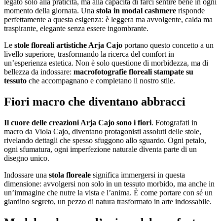
legato solo alla praticità, ma alla capacità di farci sentire bene in ogni
momento della giornata. Una
stola in modal cashmere
risponde
perfettamente a questa esigenza: è leggera ma avvolgente, calda ma
traspirante, elegante senza essere ingombrante.
Le
stole floreali artistiche Arja Cajo
portano questo concetto a un
livello superiore, trasformando la ricerca del comfort in
un’esperienza estetica. Non è solo questione di morbidezza, ma di
bellezza da indossare:
macrofotografie floreali stampate su
tessuto
che accompagnano e completano il nostro stile.
Fiori macro che diventano abbracci
Il cuore delle creazioni Arja Cajo sono i fiori
. Fotografati in
macro da Viola Cajo, diventano protagonisti assoluti delle stole,
rivelando dettagli che spesso sfuggono allo sguardo. Ogni petalo,
ogni sfumatura, ogni imperfezione naturale diventa parte di un
disegno unico.
Indossare una
stola floreale
significa immergersi in questa
dimensione: avvolgersi non solo in un tessuto morbido, ma anche in
un’immagine che nutre la vista e l’anima. È come portare con sé un
giardino segreto, un pezzo di natura trasformato in arte indossabile.