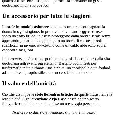
qualcosa di sé senza bisogno di parole, trasformando un gesto
quotidiano in un atto poetico.
Un accessorio per tutte le stagioni
Le
stole in modal cashmere
sono pensate per accompagnare la
donna in ogni stagione. In primavera diventano leggere carezze
sopra un abito fluido, in estate proteggono dalla brezza serale senza
appesantire, in autunno aggiungono un tocco di colore ai look
stratificati, in inverno avvolgono come un caldo abbraccio sopra
cappotti e maglioni.
La loro versatilità le rende perfette in qualsiasi occasione: dalla vita
quotidiana agli eventi più eleganti. Bastano pochi gesti per
trasformarle in un turbante, una cintura, un coprispalle o un foulard,
adattandole al proprio stile e alle necessità del momento.
Il valore dell’unicità
Ciò che distingue le
stole floreali artistiche
da quelle industriali è la
loro unicità. Ogni
creazione Arja Cajo
nasce da uno scatto
fotografico autentico e porta con sé un messaggio personale.
Non ci sono due stole identiche: ognuna è un pezzo