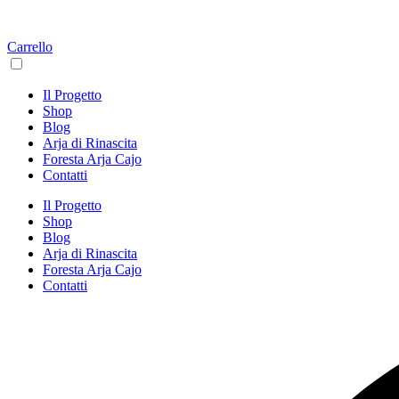
Carrello
Il Progetto
Shop
Blog
Arja di Rinascita
Foresta Arja Cajo
Contatti
Il Progetto
Shop
Blog
Arja di Rinascita
Foresta Arja Cajo
Contatti